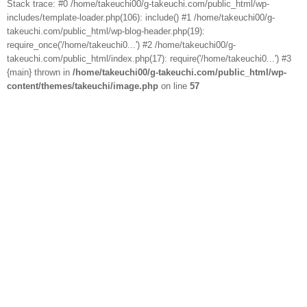
Stack trace: #0 /home/takeuchi00/g-takeuchi.com/public_html/wp-
includes/template-loader.php(106): include() #1 /home/takeuchi00/g-
takeuchi.com/public_html/wp-blog-header.php(19):
require_once('/home/takeuchi0...') #2 /home/takeuchi00/g-
takeuchi.com/public_html/index.php(17): require('/home/takeuchi0...') #3
{main} thrown in
/home/takeuchi00/g-takeuchi.com/public_html/wp-
content/themes/takeuchi/image.php
on line
57