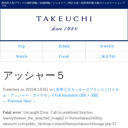
国内外人気ブランドの婚約指輪／結婚指輪／ジュエリー／時計を扱う福井県内最大級のジュエリーショップ
です。
Top
Bridal
Jewelry
Watch
Event
ご来店予約
アッシャー５
Published on
2015年1月8日
in
[ 世界三大カッターズブランド ] ロイヤ
ル・アッシャー・ダイヤモンド
Full resolution (300 × 300)
←
Previous
Next
→
Fatal error
: Uncaught Error: Call to undefined function
twentythirteen_the_attached_image() in /home/takeuchi00/g-
takeuchi.com/public_html/wp-content/themes/takeuchi/image.php:57