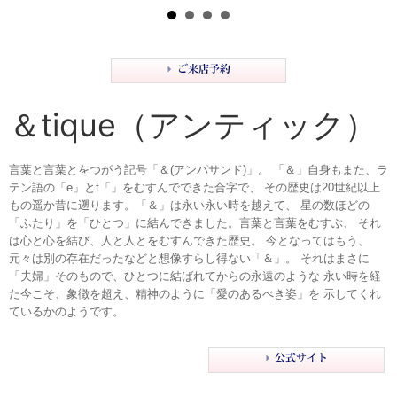
＆tique（アンティック）
言葉と言葉とをつがう記号「＆(アンパサンド)」。 「＆」自身もまた、ラ
テン語の「e」とt「」をむすんでできた合字で、 その歴史は20世紀以上
もの遥か昔に遡ります。「＆」は永い永い時を越えて、 星の数ほどの
「ふたり」を「ひとつ」に結んできました。言葉と言葉をむすぶ、 それ
は心と心を結び、人と人とをむすんできた歴史。 今となってはもう、
元々は別の存在だったなどと想像すらし得ない「＆」。 それはまさに
「夫婦」そのもので、ひとつに結ばれてからの永遠のような 永い時を経
た今こそ、象徴を超え、精神のように「愛のあるべき姿」を 示してくれ
ているかのようです。