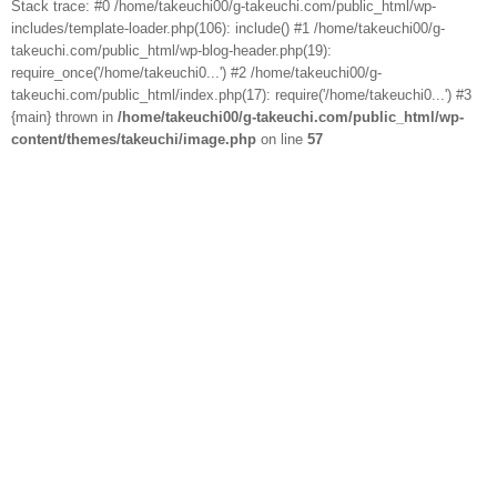
Stack trace: #0 /home/takeuchi00/g-takeuchi.com/public_html/wp-
includes/template-loader.php(106): include() #1 /home/takeuchi00/g-
takeuchi.com/public_html/wp-blog-header.php(19):
require_once('/home/takeuchi0...') #2 /home/takeuchi00/g-
takeuchi.com/public_html/index.php(17): require('/home/takeuchi0...') #3
{main} thrown in
/home/takeuchi00/g-takeuchi.com/public_html/wp-
content/themes/takeuchi/image.php
on line
57