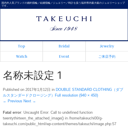
国内外人気ブランドの婚約指輪／結婚指輪／ジュエリー／時計を扱う福井県内最大級のジュエリーショップ
です。
Top
Bridal
Jewelry
Watch
Event
ご来店予約
名称未設定 1
Published on
2017年1月12日
in
DOUBLE STANDARD CLOTHING（ダブ
ルスタンダードクロージング）
Full resolution (940 × 450)
←
Previous
Next
→
Fatal error
: Uncaught Error: Call to undefined function
twentythirteen_the_attached_image() in /home/takeuchi00/g-
takeuchi.com/public_html/wp-content/themes/takeuchi/image.php:57