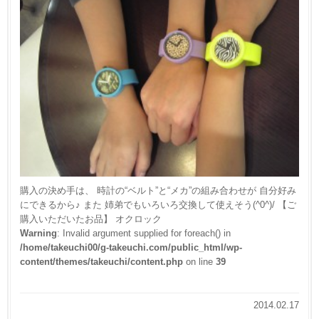
購入の決め手は、
時計の“ベルト”と“メカ”の組み合わせが
自分好み
にできるから♪
また 姉弟でもいろいろ交換して使えそう(^0^)/ 【ご
購入いただいたお品】 オクロック
Warning
: Invalid argument supplied for foreach() in
/home/takeuchi00/g-takeuchi.com/public_html/wp-
content/themes/takeuchi/content.php
on line
39
2014.02.17