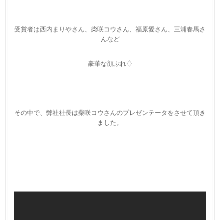
受賞者は西内まりやさん、柴咲コウさん、福原愛さん、三浦春馬さ
んなど
豪華な顔ぶれ♢
その中で、弊社社長は柴咲コウさんのプレゼンテータをさせて頂き
ました。