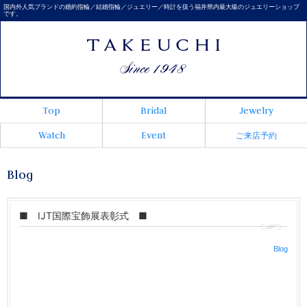
国内外人気ブランドの婚約指輪／結婚指輪／ジュエリー／時計を扱う福井県内最大級のジュエリーショップ
です。
Top
Bridal
Jewelry
Watch
Event
ご来店予約
Blog
■ IJT国際宝飾展表彰式 ■
Blog